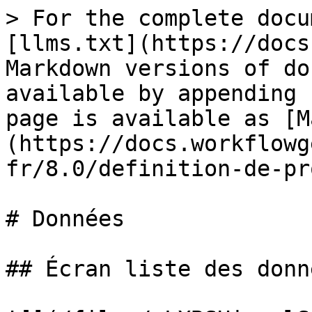
> For the complete documentation index, see [llms.txt](https://docs.workflowgen.com/llms.txt). Markdown versions of documentation pages are available by appending `.md` to page URLs; this page is available as [Markdown](https://docs.workflowgen.com/admin-fr/8.0/definition-de-processus/donnees.md).

# Données

## Écran liste des données

![](/files/-LXBSHiwawlSLE2XMqlU)

| Colonnes          | Remarques                                                                                                                                                                                                                                 |
| ----------------- | ----------------------------------------------------------------------------------------------------------------------------------------------------------------------------------------------------------------------------------------- |
| Ordre d’affichage | Les flèches permettent la modification de l’ordre d’affichage des données atteignable également par glisser-déplacer. L’ordre d’affichage des données s’affecte également l’ordre des données affichées aux utilisateurs dans le portail. |
| Nom               | Nom de donnée (un lien affiche l’écran d’édition de la donnée)  Le lien **Ajouter** permet d’afficher l’écran des données en mode ajout.                                                                                                  |
| Description       | Description de donnée                                                                                                                                                                                                                     |
| Type de donnée    | Type de donnée                                                                                                                                                                                                                            |
| Direction \*      | Direction du paramètre de sous-processus                                                                                                                                                                                                  |

\* Uniquement affiché si le processus est défini en tant que sous-processus.

## Édition de données&#x20;

Les options disponibles dans le panneau **Édition d'une donnée** varient en fonction du type de fichier de données (fichier, texte, numérique ou date/heure).

| Champ                            | Remarques                                                                                                                                                                                                                                                                                                                                                                                                                                                                                                                                                                                                                                                                                                                                                                                                                                                                                                                                                                                                                                                                                                                                                                                                                                                                                                                                                                                                                                                                                                                                                                                                       |
| -------------------------------- | ---------------------------------------------------------------------------------------------------------------------------------------------------------------------------------------------------------------------------------------------------------------------------------------------------------------------------------------------------------------------------------------------------------------------------------------------------------------------------------------------------------------------------------------------------------------------------------------------------------------------------------------------------------------------------------------------------------------------------------------------------------------------------------------------------------------------------------------------------------------------------------------------------------------------------------------------------------------------------------------------------------------------------------------------------------------------------------------------------------------------------------------------------------------------------------------------------------------------------------------------------------------------------------------------------------------------------------------------------------------