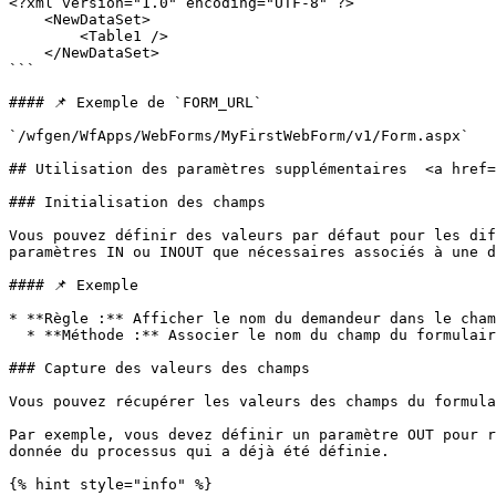
<?xml version="1.0" encoding="UTF-8" ?>

    <NewDataSet>

        <Table1 />

    </NewDataSet>

```

#### 📌 Exemple de `FORM_URL`

`/wfgen/WfApps/WebForms/MyFirstWebForm/v1/Form.aspx`

## Utilisation des paramètres supplémentaires  <a href=
### Initialisation des champs

Vous pouvez définir des valeurs par défaut pour les dif
paramètres IN ou INOUT que nécessaires associés à une d
#### 📌 Exemple

* **Règle :** Afficher le nom du demandeur dans le cham
  * **Méthode :** Associer le nom du champ du formulaire à la macro `Demandeur.Nom`

### Capture des valeurs des champs

Vous pouvez récupérer les valeurs des champs du formula
Par exemple, vous devez définir un paramètre OUT pour r
donnée du processus qui a déjà été définie.

{% hint style="info" %}
