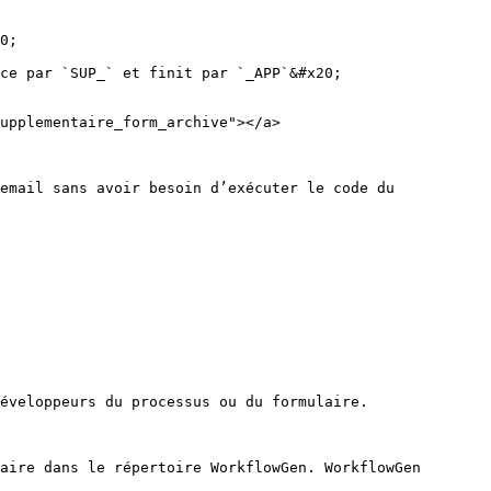
0;

ce par `SUP_` et finit par `_APP`&#x20;

upplementaire_form_archive"></a>

email sans avoir besoin d’exécuter le code du 
éveloppeurs du processus ou du formulaire.

aire dans le répertoire WorkflowGen. WorkflowGen 