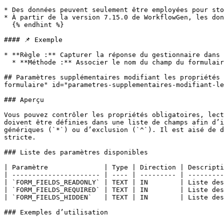
* Des données peuvent seulement être employées pour sto
* À partir de la version 7.15.0 de WorkflowGen, les don
  {% endhint %}

#### 📌 Exemple

* **Règle :** Capturer la réponse du gestionnaire dans 
  * **Méthode :** Associer le nom du champ du formulaire avec des données de processus pré-définies

## Paramètres supplémentaires modifiant les propriétés 
formulaire" id="parametres-supplementaires-modifiant-le
### Aperçu

Vous pouvez contrôler les propriétés obligatoires, lect
doivent être définies dans une liste de champs afin d’i
génériques (`*`) ou d’exclusion (`^`). Il est aisé de d
stricte.

### Liste des paramètres disponibles

| Paramètre              | Type | Direction | Descripti
| ---------------------- | ---- | --------- | ---------
| `FORM_FIELDS_READONLY` | TEXT | IN        | Liste des
| `FORM_FIELDS_REQUIRED` | TEXT | IN        | Liste des
| `FORM_FIELDS_HIDDEN`   | TEXT | IN        | Liste des
### Exemples d’utilisation
