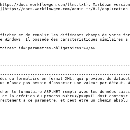
https://docs.workflowgen.com/llms.txt). Markdown version
](https://docs.workflowgen.com/admin-fr/8.1/application-
fficher et de remplir les différents champs de votre for
e Windows. Il possède des caractéristiques similaires à 
toires" id="parametres-obligatoires"></a>

--------------------------------------------------------
--------------------------------------------------------
--------------------------------------------------------
ées du formulaire en format XML, qui provient du dataset
us n’avez pas besoin d’associer une valeur par défaut. W
                                                        
cher le formulaire ASP.NET rempli avec les données saisi
 de la création du processus<br></p><p>Il doit contenir 
rectement à ce paramètre, et peut être un chemin absolu 