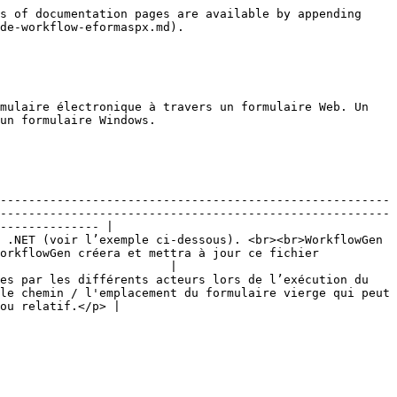
s of documentation pages are available by appending 
de-workflow-eformaspx.md).

mulaire électronique à travers un formulaire Web. Un 
un formulaire Windows.

-------------------------------------------------------
-------------------------------------------------------
-------------- |

 .NET (voir l’exemple ci-dessous). <br><br>WorkflowGen 
orkflowGen créera et mettra à jour ce fichier 
                        |

es par les différents acteurs lors de l’exécution du 
le chemin / l'emplacement du formulaire vierge qui peut 
ou relatif.</p> |
