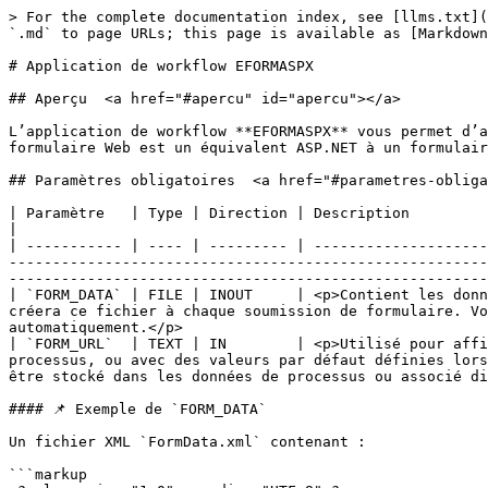
> For the complete documentation index, see [llms.txt](
`.md` to page URLs; this page is available as [Markdown
# Application de workflow EFORMASPX

## Aperçu  <a href="#apercu" id="apercu"></a>

L’application de workflow **EFORMASPX** vous permet d’a
formulaire Web est un équivalent ASP.NET à un formulair
## Paramètres obligatoires  <a href="#parametres-obliga
| Paramètre   | Type | Direction | Description                                                                                                                                                                                                                                                                                                                                                                                                                            
|

| ----------- | ---- | --------- | --------------------
-------------------------------------------------------
-------------------------------------------------------
| `FORM_DATA` | FILE | INOUT     | <p>Contient les donn
créera ce fichier à chaque soumission de formulaire. Vo
automatiquement.</p>                                   
| `FORM_URL`  | TEXT | IN        | <p>Utilisé pour affi
processus, ou avec des valeurs par défaut définies lors
être stocké dans les données de processus ou associé di
#### 📌 Exemple de `FORM_DATA`

Un fichier XML `FormData.xml` contenant :

```markup
