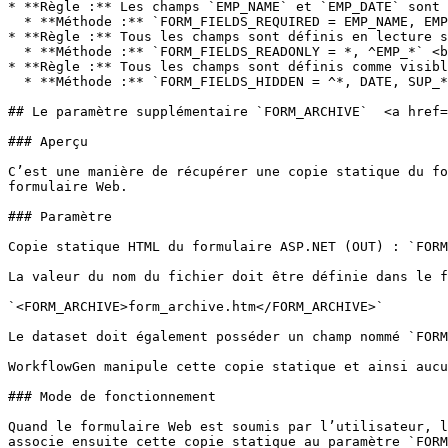
* **Règle :** Les champs `EMP_NAME` et `EMP_DATE` sont 
  * **Méthode :** `FORM_FIELDS_REQUIRED = EMP_NAME, EMP_DATE` <br>

* **Règle :** Tous les champs sont définis en lecture s
  * **Méthode :** `FORM_FIELDS_READONLY = *, ^EMP_*` <br>

* **Règle :** Tous les champs sont définis comme visibl
  * **Méthode :** `FORM_FIELDS_HIDDEN = ^*, DATE, SUP_*_APP`

## Le paramètre supplémentaire `FORM_ARCHIVE`  <a href=
### Aperçu

C’est une manière de récupérer une copie statique du fo
formulaire Web.

### Paramètre

Copie statique HTML du formulaire ASP.NET (OUT) : `FORM
La valeur du nom du fichier doit être définie dans le f
`<FORM_ARCHIVE>form_archive.htm</FORM_ARCHIVE>`

Le dataset doit également posséder un champ nommé `FORM
WorkflowGen manipule cette copie statique et ainsi aucu
### Mode de fonctionnement

Quand le formulaire Web est soumis par l’utilisateur, l
associe ensuite cette copie statique au paramètre `FORM