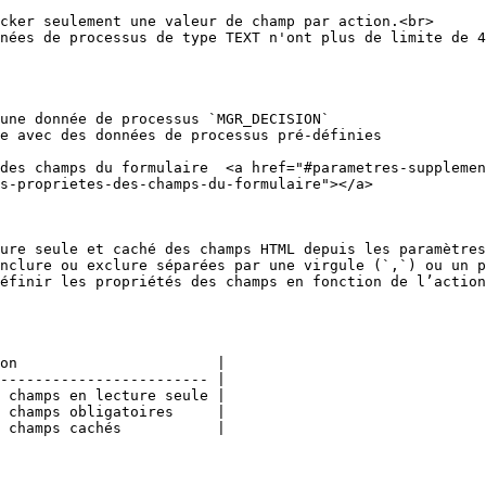
cker seulement une valeur de champ par action.<br>

nées de processus de type TEXT n'ont plus de limite de 4
une donnée de processus `MGR_DECISION`

des champs du formulaire  <a href="#parametres-suppleme
s-proprietes-des-champs-du-formulaire"></a>

ure seule et caché des champs HTML depuis les paramètres
nclure ou exclure séparées par une virgule (`,`) ou un p
éfinir les propriétés des champs en fonction de l’action
on                       |

------------------------ |

 champs en lecture seule |

 champs obligatoires     |

 champs cachés           |
