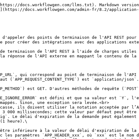
d#charge-utile-de-reponse).<br>
* Outre les paramètres facultatifs listés ci-dessous, vous pouvez également ajouter des paramètres supplémentaires IN et OUT personnalisés pour envoyer et recevoir des données personnalisées définies par l'utilisateur vers et depuis l'API externe. Pour plus d'informations et des exemples sur ces paramètres IN et OUT personnalisés, voir les sections [Charge utile de demande](/admin-fr/8.2/application-de-workflow-restapiclient.md#charge-utile-de-demande) et [Charge utile de réponse](/admin-fr/8.2/application-de-workflow-restapiclient.md#charge-utile-de-reponse).<br>
* L'application supporte le langage de requête JSONPath (voir <https://github.com/json-path/JsonPath>), qui permet d'extraire des données spécifiques à partir d'une réponse JSON (similaire aux expressions XPath en XML). Pour plus d'informations sur l'utilisation de cette application avec des exemples, voir la section [Charge utile de réponse](/admin-fr/8.2/application-de-workflow-restapiclient.md#charge-utile-de-reponse).<br>
* Des logs d'application sont disponibles. Ceux-ci peuvent être spécifiés en définissant la valeur du paramètre `RestApiClientLogLevel` dans le fichier `web.config` sur `0` pour désactiver la journalisation, `1` pour les logs simples ou `2` pour les logs de débogage; la valeur par défaut est `0`.<br>
* La longueur de réponse maximale par défaut est de 4194304 caractères (4 Mo); cette valeur par défaut peut être modifiée en définissant la valeur du paramètre `RestApiClientMaxResponseLength` dans le fichier `web.config`.<br>
* La suppression automatique des fichiers temporaires peut être désactivée en définissant la valeur du paramètre `RestApiClientEnableFilesCleanUp` sur `N` dans le fichier `web.config`; la valeur par défaut est `Y`.<br>

## Paramètre obligatoire

| **Paramètre** | **Type** | **Direction** | **Description**      |
| ------------- | -------- | ------------- | -------------------- |
| `APP_URL`     | Text     | IN            | URL de l'API externe |

## Paramètres facultatifs

### Général

| **Paramètre**               | **Type** | **Direction** | **Description**                                                                                                                                                                                                                                                                                                                                                                                                                                                                                                     |
| --------------------------- | -------- | ------------- | ------------------------------------------------------------------------------------------------------------------------------------------------------------------------------------------------------------------------------------------------------------------------------------------------------------------------------------------------------------------------------------------------------------------------------------------------------------------------------------------------------------------- |
| `APP_TIMEOUT`               | Numeric  | IN            | <p>Intervalle de temps maximum entre l'envoi de la demande et la réception de la réponse</p><p></p><p>La valeur par défaut est 3 000 millisecondes et le maximum est 60 000 millisecondes. La valeur par défaut peut être modi