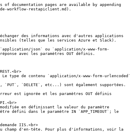
fiée en définissant la valeur du paramètre <code>RestapiClientRequestTimeout</code> dans le fichier <code>web.config</code>.</p><p></p><p>✏️ <strong>Note :</strong> Cette valeur de délai d'expiration doit être inférieure à la valeur de délai d'expiration de la demande IIS.</p> |
| `APP_METHOD`                | Text     | IN            | <p>Méthode d'API</p><p></p><p>La valeur par défaut est <code>GET</code>. <code>POST</code>, <code>PUT</code>, <code>DELETE</code>, <code>HEAD</code> et <code>PATCH</code> sont également supportés.</p>                                                                                                                                                                                                                                                                                                            |
| `APP_REQUEST_CONTENT_TYPE`  | Text     | IN            | <p>Type de contenu de requête supporté par l'API externe</p><p></p><p>L’application supporte <code>application/json</code> et <code>application/x-www-form-urlencoded</code>); la valeur par défaut est <code>application/json</code>.</p>                                                                                                                                                                                                                                                                          |
| `APP_RESPONSE_IGNORE_ERROR` | Text     | IN            | Lorsque défini sur `Y`, l'application ignore l'erreur lorsqu'une exception `WebException` se produit ou que l'API externe renvoie un statut de réponse supérieur ou égal à `300`; la valeur par défaut est `N`.                                                                                                                                                                                                                                                                                                     |

### Paramètres `APP_URL` facultatifs

| **Paramètre** | **Type** | **Direction** | **Description**                                                            |
| ------------- | -------- | ------------- | -------------------------------------------------------------------------- |
| `APP_URL_xxx` | Text     | IN            | Paramètre facultatif d'URL de l'API où `xxx` est le nom du paramètre d'URL |

📌 **Exemple**

| **Paramètre**               | **Type** | **Direction** | **Valeur**                                                                                                                                        |
| --------------------------- | -------- | ------------- | ------------------------------------------------------------------------------------------------------------------------------------------------- |
| `APP_URL`                   | Text     | IN            | `https://management.azure.com/subscriptions/{subscriptionId}/resourceGroups/{resourceGroupName}/providers/Microsoft.EventGrid/topics/{topicName}` |
| `APP_URL_subscriptionId`    | Text     | IN            | `457a2a46-7a7f-4afa-940d-8779e1425fa8`                                              