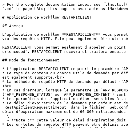
> For the complete documentation index, see [llms.txt](https://docs.workflowgen.com/llms.txt). Markdown versions of documentation pages are available by appending `.md` to page URLs; this page is available as [Markdown](https://docs.workflowgen.com/admin-fr/8.2/application-de-workflow-restapiclient.md).

# Application de workflow RESTAPICLIENT

## Aperçu

L'application de workflow **RESTAPICLIENT** vous permet d'appeler des points de terminaison de l'API REST pour échanger des informations avec d'autres applications via des requêtes HTTP. Elle peut également être utilisée pour créer des intégrations avec des applications extensibles (telles que les services Azure et Slack).

RESTAPICLIENT vous permet également d'appeler un point de terminaison de l'API REST à l'aide de charges utiles `application/json` ou `application/x-www-form-urlencoded`. RESTAPICLIENT recevra et traitera ensuite la réponse de l'API externe en mappant le contenu de la réponse avec les paramètres OUT définis.

## Mode de fonctionnement

* L'application RESTAPICLIENT requiert le paramètre `APP_URL`, qui correspond au point de terminaison de l'API REST.<br>
* Le type de contenu du charge utile de demande par défaut (`APP_REQUEST_CONTENT_TYPE`) est `application/json`. Le type de contenu `application/x-www-form-urlencoded` est également supporté.<br>
* La méthode de requête HTTP de demande par défaut (`APP_METHOD`) est GET. D'autres méthodes de requête (`POST`, `PUT`, `DELETE`, etc...) sont également supportées.<br>
* En cas d'erreur, lorsque le paramètre IN `APP_RESPONSE_IGNORE_ERROR` est défini et que sa valeur est `Y`, l'erreur est ignorée et les paramètres OUT définis (`APP_RESPONSE_STATUS` ou `APP_RESPONSE_CONTENT`) sont mappés. Sinon, une exception sera levée.<br>
* Les paramètres de l’application étant sensibles à la casse, ils doivent utiliser la notation acceptée par l’API.<br>
* Le délai d'expiration de la demande par défaut est de 3 000 millisecondes; cette valeur par défaut peut être modifiée en définissant la valeur du paramètre `RestApiClientRequestTimeout` dans le fichier `web.config`. Le délai d'expiration de la demande peut également être défini dans le paramètre IN `APP_TIMEOUT`; le délai d'expiration maximum est de 60 000 millisecondes (1 heure).\
  \
  ✏️ **Note :** Cette valeur de délai d'expiration doit être inférieure à la valeur de délai d'expiration de la demande IIS.<br>
* Les en-têtes de requête HTTP peuvent être définis avec les paramètres `APP_HEADER_xxx`, où `xxx` est le nom du champ d'en-tête. Pour plus d'informations, voir la section [Paramètres d'en-tête](/admin-fr/8.2/application-de-workflow-restapiclient.md#parametres-den-tete).<br>
* La charge utile de la demande peut être définie dans les paramètres IN `APP_REQUEST_CONTENT_FILE` ou `APP_REQUEST_CONTENT`. Lorsque les deux paramètres sont définis, le paramètre `APP_REQUEST_CONTENT_FILE` est prioritaire. Pour plus d'informations sur ces paramètres, voir la section [Charge utile de demande](/admin-fr/8.2/application-de-workflow-restapiclient.md#charge-utile-de-demande).<br>
* La réponse de l'API REST peut être mappée sur les paramètres OUT `APP_RESPONSE_CONTENT_FILE` ou `APP_RESPONSE_CONTENT`. Les deux paramètres peuvent être définis en même temps. Pour plus d'informations sur ces paramètres, voir la section [Charge utile de réponse](/admin-fr/8.2/application-de-workflow-restapiclient.m