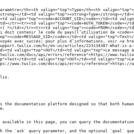
aramètre</th><th valign="top">Type</th><th valign="top"
strong></td><td valign="top"><strong>Type</strong></td><
<td valign="top"><code>ACCOUNT_SID</code></td><td valign
td></tr><tr><td valign="top"><code>AUTH_TOKEN</code></td
») *</td></tr><tr><td valign="top"><code>FROM</code></td
i doit contenir le code du pays(l’utilisation de <code>+
op"><code>MESSAGE_SID</code></td><td valign="top">Text</
voyés avec succès; pour plus d’informations, voir <a hr
upport.twilio.com/hc/en-us/articles/223134387-What-is-a-
d><td valign="top">OUT</td><td valign="top">Le message à
twilio.com/docs/api/errors/reference">https://www.twilio
p">Text</td><td valign="top">OUT</td><td valign="top">Le
ps://www.twilio.com/docs/api/errors/reference">https://w
lio.

s the documentation platform designed so that both human
m.

 available in this page, you can query the documentation
h the `ask` query parameter, and the optional `goal` que