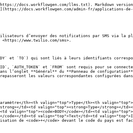
https://docs.workflowgen.com/llms.txt). Markdown version
](https://docs.workflowgen.com/admin-fr/applications-de-
ilisateurs d’envoyer des notifications par SMS via la pl
 <https://www.twilio.com/sms>.

DY` et `TO`) qui sont liés à leurs identifiants correspo
ID`, `AUTH_TOKEN` et `FROM` sont requis pour se connecte
ans l’onglet **Général** du **Panneau de configuration**
repasseront les valeurs correspondantes configurées dans
aramètre</th><th valign="top">Type</th><th valign="top"
strong></td><td valign="top"><strong>Type</strong></td><
<td valign="top"><code>BODY</code></td><td valign="top">
</code></td><td valign="top">Text</td><td valign="top">I
isation de <code>+</code> devant le code du pays est fac