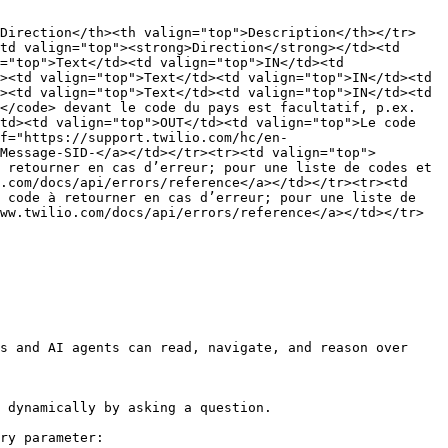
>Direction</th><th valign="top">Description</th></tr>
td valign="top"><strong>Direction</strong></td><td 
="top">Text</td><td valign="top">IN</td><td 
><td valign="top">Text</td><td valign="top">IN</td><td 
><td valign="top">Text</td><td valign="top">IN</td><td 
</code> devant le code du pays est facultatif, p.ex. 
td><td valign="top">OUT</td><td valign="top">Le code 
ef="https://support.twilio.com/hc/en-
Message-SID-</a></td></tr><tr><td valign="top">
 retourner en cas d’erreur; pour une liste de codes et 
.com/docs/api/errors/reference</a></td></tr><tr><td 
 code à retourner en cas d’erreur; pour une liste de 
ww.twilio.com/docs/api/errors/reference</a></td></tr>
s and AI agents can read, navigate, and reason over 
 dynamically by asking a question.

ry parameter:
