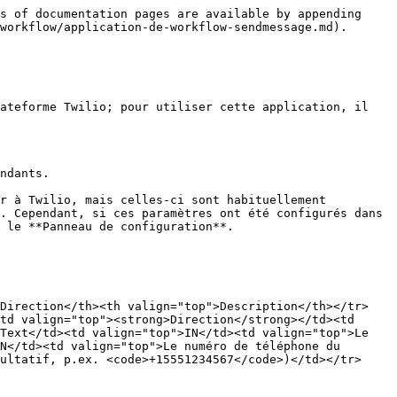
s of documentation pages are available by appending 
workflow/application-de-workflow-sendmessage.md).

ateforme Twilio; pour utiliser cette application, il 
ndants.

r à Twilio, mais celles-ci sont habituellement 
. Cependant, si ces paramètres ont été configurés dans 
 le **Panneau de configuration**.

>Direction</th><th valign="top">Description</th></tr>
td valign="top"><strong>Direction</strong></td><td 
Text</td><td valign="top">IN</td><td valign="top">Le 
N</td><td valign="top">Le numéro de téléphone du 
ultatif, p.ex. <code>+15551234567</code>)</td></tr>