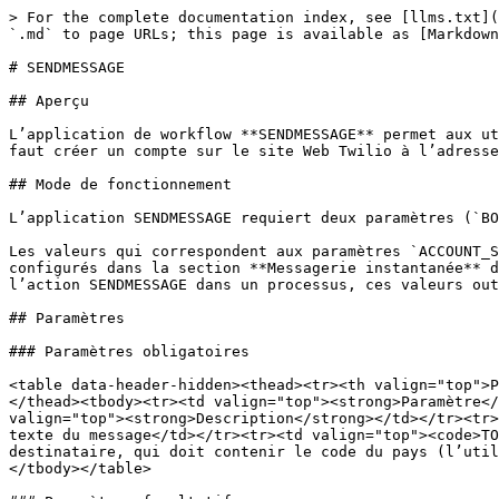
> For the complete documentation index, see [llms.txt](
`.md` to page URLs; this page is available as [Markdown
# SENDMESSAGE

## Aperçu

L’application de workflow **SENDMESSAGE** permet aux ut
faut créer un compte sur le site Web Twilio à l’adresse
## Mode de fonctionnement

L’application SENDMESSAGE requiert deux paramètres (`BO
Les valeurs qui correspondent aux paramètres `ACCOUNT_S
configurés dans la section **Messagerie instantanée** d
l’action SENDMESSAGE dans un processus, ces valeurs out
## Paramètres

### Paramètres obligatoires

<table data-header-hidden><thead><tr><th valign="top">P
</thead><tbody><tr><td valign="top"><strong>Paramètre</
valign="top"><strong>Description</strong></td></tr><tr>
texte du message</td></tr><tr><td valign="top"><code>TO
destinataire, qui doit contenir le code du pays (l’util
</tbody></table>
