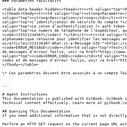
### Paramètres facultatifs

<table data-header-hidden><thead><tr><th valign="top">P
</thead><tbody><tr><td valign="top"><strong>Paramètre</
valign="top"><strong>Description</strong></td></tr><tr>
valign="top">L’identificateur de sécurité du compte *</
valign="top">Le jeton d’authentification (« auth token 
valign="top">Le numéro de téléphone de l’expéditeur, qu
<code>+15551234567</code>) *</td></tr><tr><td valign="t
alphanumérique retourné pour identifier les messages en
us/articles/223134387-What-is-a-Message-SID-">https://s
<code>ERROR_MESSAGE</code></td><td valign="top">Text</t
de messages d’erreur Twilio, voir <a href="https://www.
valign="top"><code>ERROR_CODE</code></td><td valign="to
codes et de messages d’erreur Twilio, voir <a href="htt
</tbody></table>

\* Ces paramètres doivent être associés à un compte Twi
---

# Agent Instructions

This documentation is published with GitBook. GitBook i
technical content effectively. Learn more at gitbook.co
## Querying This Documentation

If you need additional information that is not directly
Perform an HTTP GET request on the current page URL wit