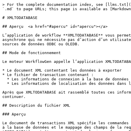
> For the complete documentation index, see [llms.txt](https://docs.workflowgen.com/llms.txt). Markdown versions of documentation pages are available by appending `.md` to page URLs; this page is available as [Markdown](https://docs.workflowgen.com/admin-fr/applications-de-workflow/application-de-workflow-xmltodatabase.md).

# XMLTODATABASE

## Aperçu  <a href="#apercu" id="apercu"></a>

L’application de workflow **XMLTODATABASE** vous permet d’exporter les données depuis un document XML vers une ou plusieurs bases de données. C’est une application asynchrone qui ne nécessite pas d’action d’un utilisateur. La configuration des transactions SQL est effectuée via un fichier XML qui active les requêtes SQL sur des sources de données ODBC ou OLEDB.

## Mode de fonctionnement

Le moteur WorkflowGen appelle l’application XMLTODATABASE avec le contexte et les paramètres afin d’obtenir les éléments suivants :

* Le document XML contentant les données à exporter
* Le fichier de transaction contenant :
  * Les informations de connexion à la base de données
  * Les informations de localisation des données dans le document XML contenant les données (en utilisant des XPath)

Après que XMLTODATABASE ait rassemblé toutes ces informations, elle est prête à exporter, et retourne ensuite le contexte à WorkflowGen afin que le workflow puisse continuer.

## Description du fichier XML

### Aperçu

Le document de transactions XML spécifie les commandes SQL qui seront exécutées sur les bases de données. Il est utilisé pour deux fonctions principales: la connexion à la base de données et le mappage des champs de la requête aux champs du document de données XML. N'oubliez pas que le document de données XML (généralement nommé `FORM_DATA`) peut être construit de plusieurs façons. Pour cette raison, les XPath sont utilisés pour mapper les champs de base de données aux champs XML.

### Structure

Toute activité XMLTODATABASE peut avoir un nombre illimité de bases de données et un nombre illimité de commandes par base de données. Cela signifie que l'exportation peut être effectuée vers plusieurs bases de données et que chaque base de données peut avoir plusieurs commandes.

#### 📌 Exemple de fichier de transactions XML

```markup
<transactions>
    <transaction name="">
        <databases>
            <database name="" connectionstring="" provider="" transaction="">
                <command type="" loop="" xpath="">
                [REQUÊTE ICI]
                </command>
            </database>
        </databases>
    </transaction>
</transactions>
```

### Attributs

#### Nœud `transaction`

<table data-header-hidden><thead><tr><th valign="top">Attribut</th><th valign="top">Description</th></tr></thead><tbody><tr><td valign="top"><strong>Attribut</strong></td><td valign="top"><strong>Description</strong></td></tr><tr><td valign="top"><code>name</code></td><td valign="top"><p>Utilisé pour lier la transaction à l’action (activité) XMLTODATABASE</p><p></p><p>Dans WorkflowGen, un paramètre TRANSACTION (texte) devra être défini pour chaque action (activité) XMLTODATABASE. Le texte saisi dans le paramètre doit correspondre avec le nom de l’attribut de la transaction afin d’utiliser la bonne transaction pour la bonne action (activité).</p></td></tr></tbody></table>

#### Nœud `database`

<table data-header-hidden><thead><tr><th valign="top">Attribut</th><th valign=