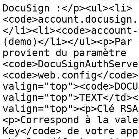
DocuSign :</p><ul><li>
<code>account.docusign.
</li><li><code>account-
(demo)</li></ul><p>Par 
provient du paramètre 
<code>DocuSignAuthServe
<code>web.config</code>
valign="top"><code>DOCU
valign="top">TEXT</td><
valign="top"><p>Clé RSA
<p>Correspond à la vale
Key</code> de votre app