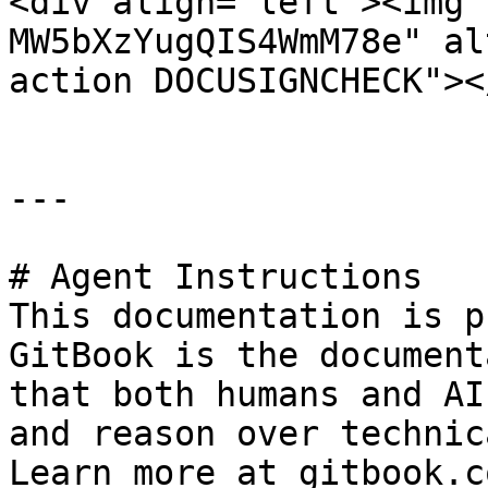
<div align="left"><img 
MW5bXzYugQIS4WmM78e" al
action DOCUSIGNCHECK"><
---

# Agent Instructions

This documentation is p
GitBook is the document
that both humans and AI
and reason over technic
Learn more at gitbook.co