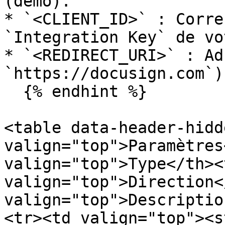
(demo).

* `<CLIENT_ID>` : Corre
`Integration Key` de vo
* `<REDIRECT_URI>` : Adr
`https://docusign.com`)

  {% endhint %}

<table data-header-hidd
valign="top">Paramètres
valign="top">Type</th><t
valign="top">Direction<
valign="top">Descriptio
<tr><td valign="top"><s