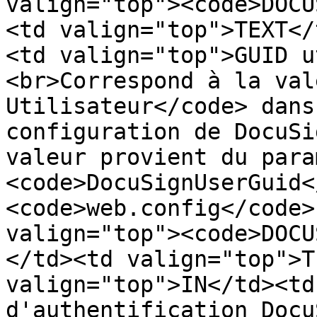
valign="top"><code>DOCU
<td valign="top">TEXT</
<td valign="top">GUID u
<br>Correspond à la val
Utilisateur</code> dans
configuration de DocuSi
valeur provient du para
<code>DocuSignUserGuid<
<code>web.config</code>
valign="top"><code>DOCU
</td><td valign="top">T
valign="top">IN</td><td
d'authentification Docu