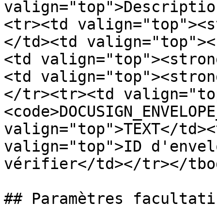
valign="top">Descriptio
<tr><td valign="top"><s
</td><td valign="top"><
<td valign="top"><stron
<td valign="top"><stron
</tr><tr><td valign="to
<code>DOCUSIGN_ENVELOPE
valign="top">TEXT</td><
valign="top">ID d'envel
vérifier</td></tr></tbo
## Paramètres facultatif