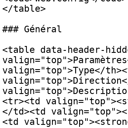
</table>

### Général

<table data-header-hidd
valign="top">Paramètres
valign="top">Type</th><t
valign="top">Direction<
valign="top">Descriptio
<tr><td valign="top"><s
</td><td valign="top"><
<td valign="top"><stron