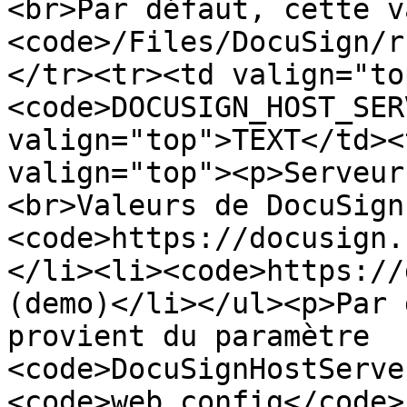
<br>Par défaut, cette v
<code>/Files/DocuSign/r
</tr><tr><td valign="to
<code>DOCUSIGN_HOST_SER
valign="top">TEXT</td><
valign="top"><p>Serveur
<br>Valeurs de DocuSign
<code>https://docusign.
</li><li><code>https://
(demo)</li></ul><p>Par 
provient du paramètre 
<code>DocuSignHostServe
<code>web.config</code>