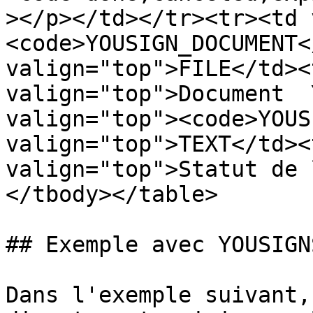
></p></td></tr><tr><td 
<code>YOUSIGN_DOCUMENT<
valign="top">FILE</td><
valign="top">Document  
valign="top"><code>YOUS
valign="top">TEXT</td><
valign="top">Statut de 
</tbody></table>

## Exemple avec YOUSIGNS
Dans l'exemple suivant,