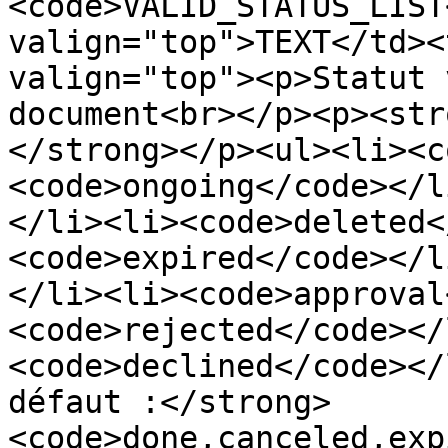
<code>VALID_STATUS_LIST
valign="top">TEXT</td><
valign="top"><p>Statut 
document<br></p><p><str
</strong></p><ul><li><c
<code>ongoing</code></l
</li><li><code>deleted<
<code>expired</code></l
</li><li><code>approval
<code>rejected</code></
<code>declined</code></
défaut :</strong> 
<code>done,canceled,exp