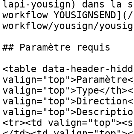
lapi-yousign) dans la s
workflow YOUSIGNSEND](/
workflow/yousign/yousig
## Paramètre requis

<table data-header-hidd
valign="top">Paramètre<
valign="top">Type</th><t
valign="top">Direction<
valign="top">Descriptio
<tr><td valign="top"><s
</td><td valign="top"><