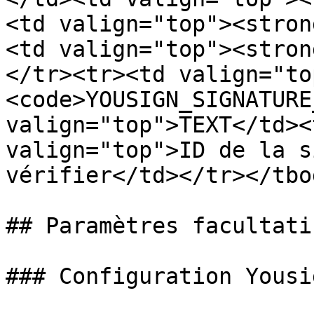
<td valign="top"><stron
<td valign="top"><stron
</tr><tr><td valign="to
<code>YOUSIGN_SIGNATURE
valign="top">TEXT</td><
valign="top">ID de la s
vérifier</td></tr></tbo
## Paramètres facultatif
### Configuration Yousig