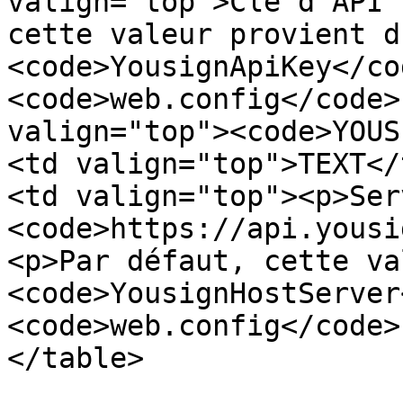
valign="top">Clé d'API 
cette valeur provient d
<code>YousignApiKey</co
<code>web.config</code>
valign="top"><code>YOUS
<td valign="top">TEXT</
<td valign="top"><p>Serv
<code>https://api.yousi
<p>Par défaut, cette va
<code>YousignHostServer
<code>web.config</code>
</table>
