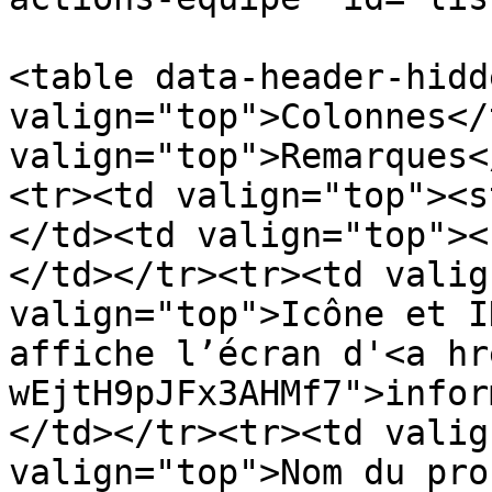
<table data-header-hidd
valign="top">Colonnes</
valign="top">Remarques<
<tr><td valign="top"><s
</td><td valign="top"><
</td></tr><tr><td valig
valign="top">Icône et I
affiche l’écran d'<a hr
wEjtH9pJFx3AHMf7">infor
</td></tr><tr><td valig
valign="top">Nom du pro