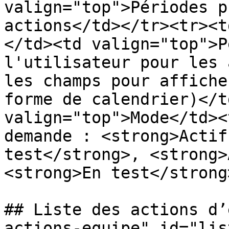
valign="top">Périodes p
actions</td></tr><tr><t
</td><td valign="top">P
l'utilisateur pour les 
les champs pour affiche
forme de calendrier)</t
valign="top">Mode</td><
demande : <strong>Actif
test</strong>, <strong>
<strong>En test</strong
## Liste des actions d’
actions-equipe" id="lis