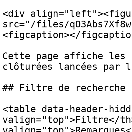
<div align="left"><figu
src="/files/qO3Abs7Xf8w
<figcaption></figcaptio
Cette page affiche les 
clôturées lancées par l
## Filtre de recherche

<table data-header-hidd
valign="top">Filtre</th>
valign="top">Remarques<