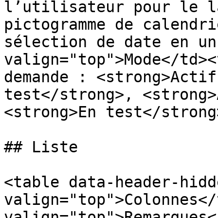
l’utilisateur pour le l
pictogramme de calendri
sélection de date en un
valign="top">Mode</td><
demande : <strong>Actif
test</strong>, <strong>
<strong>En test</strong
## Liste

<table data-header-hidd
valign="top">Colonnes</
valign="top">Remarques<