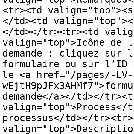
<tr><td valign="top"><s
</td><td valign="top"><
</td></tr><tr><td valig
valign="top">Icône de l
demande : cliquez sur l
formulaire ou sur l’ID 
le <a href="/pages/-LV-
wEjtH9pJFx3AHMf7">formu
demande</a></td></tr><t
valign="top">Process</t
processus</td></tr><tr><
valign="top">Descriptio