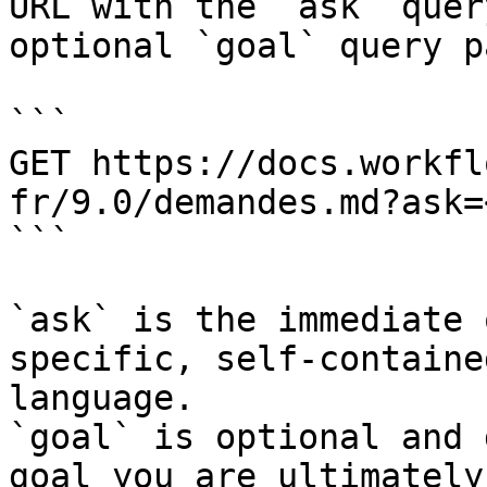
URL with the `ask` quer
optional `goal` query p
```

GET https://docs.workfl
fr/9.0/demandes.md?ask=
```

`ask` is the immediate 
specific, self-containe
language.

`goal` is optional and 
goal you are ultimately