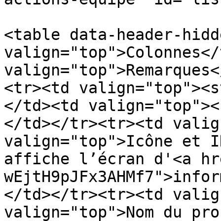
<table data-header-hidd
valign="top">Colonnes</
valign="top">Remarques<
<tr><td valign="top"><s
</td><td valign="top"><
</td></tr><tr><td valig
valign="top">Icône et I
affiche l’écran d'<a hr
wEjtH9pJFx3AHMf7">infor
</td></tr><tr><td valig
valign="top">Nom du pro