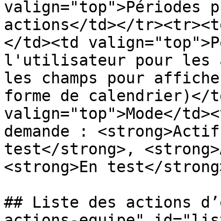
valign="top">Périodes p
actions</td></tr><tr><t
</td><td valign="top">P
l'utilisateur pour les 
les champs pour affiche
forme de calendrier)</t
valign="top">Mode</td><
demande : <strong>Actif
test</strong>, <strong>
<strong>En test</strong
## Liste des actions d’
actions-equipe" id="lis