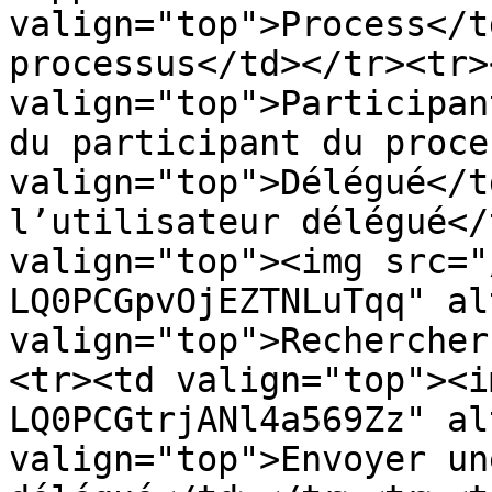
valign="top">Process</t
processus</td></tr><tr><
valign="top">Participan
du participant du proce
valign="top">Délégué</t
l’utilisateur délégué</
valign="top"><img src="
LQ0PCGpvOjEZTNLuTqq" al
valign="top">Rechercher
<tr><td valign="top"><i
LQ0PCGtrjANl4a569Zz" al
valign="top">Envoyer un