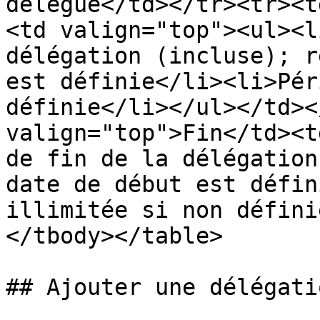
délégué</td></tr><tr><t
<td valign="top"><ul><l
délégation (incluse); r
est définie</li><li>Pér
définie</li></ul></td><
valign="top">Fin</td><t
de fin de la délégation
date de début est défin
illimitée si non défini
</tbody></table>

## Ajouter une délégatio