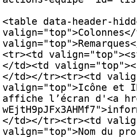
<table data-header-hidd
valign="top">Colonnes</
valign="top">Remarques<
<tr><td valign="top"><s
</td><td valign="top"><
</td></tr><tr><td valig
valign="top">Icône et I
affiche l’écran d'<a hr
wEjtH9pJFx3AHMf7">infor
</td></tr><tr><td valig
valign="top">Nom du pro