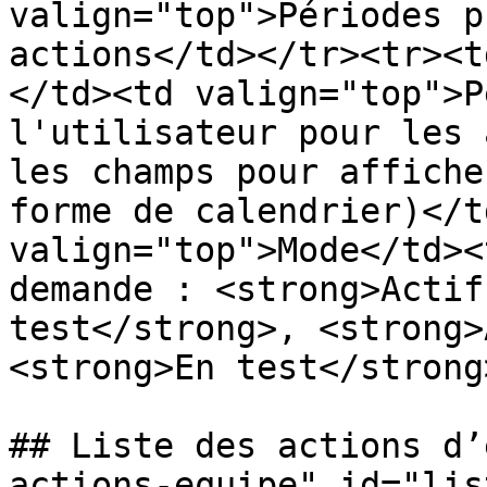
valign="top">Périodes p
actions</td></tr><tr><t
</td><td valign="top">P
l'utilisateur pour les 
les champs pour affiche
forme de calendrier)</t
valign="top">Mode</td><
demande : <strong>Actif
test</strong>, <strong>
<strong>En test</strong
## Liste des actions d’
actions-equipe" id="lis