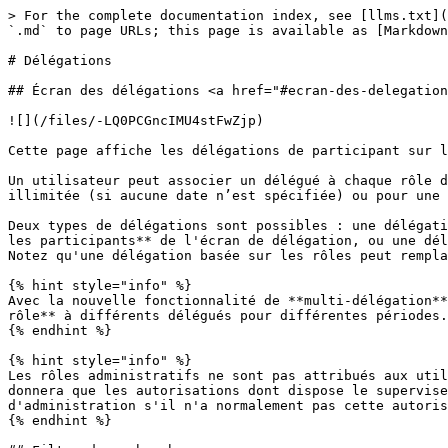
> For the complete documentation index, see [llms.txt](
`.md` to page URLs; this page is available as [Markdown
# Délégations

## Écran des délégations <a href="#ecran-des-delegation
![](/files/-LQ0PCGncIMU4stFwZjp)

Cette page affiche les délégations de participant sur l
Un utilisateur peut associer un délégué à chaque rôle d
illimitée (si aucune date n’est spécifiée) ou pour une 
Deux types de délégations sont possibles : une délégati
les participants** de l'écran de délégation, ou une dél
Notez qu'une délégation basée sur les rôles peut rempla
{% hint style="info" %}

Avec la nouvelle fonctionnalité de **multi-délégation**
rôle** à différents délégués pour différentes périodes.

{% endhint %}

{% hint style="info" %}

Les rôles administratifs ne sont pas attribués aux util
donnera que les autorisations dont dispose le supervise
d'administration s'il n'a normalement pas cette autoris
{% endhint %}
