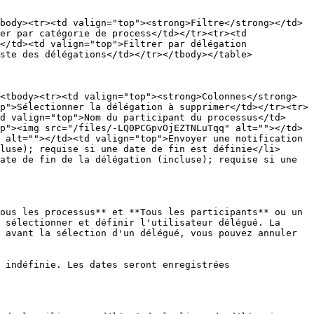
body><tr><td valign="top"><strong>Filtre</strong></td>
er par catégorie de process</td></tr><tr><td 
</td><td valign="top">Filtrer par délégation 
ste des délégations</td></tr></tbody></table>

<tbody><tr><td valign="top"><strong>Colonnes</strong>
p">Sélectionner la délégation à supprimer</td></tr><tr>
d valign="top">Nom du participant du processus</td>
p"><img src="/files/-LQ0PCGpvOjEZTNLuTqq" alt=""></td>
 alt=""></td><td valign="top">Envoyer une notification 
luse); requise si une date de fin est définie</li>
ate de fin de la délégation (incluse); requise si une 
ous les processus** et **Tous les participants** ou un 
 sélectionner et définir l'utilisateur délégué. La 
 avant la sélection d'un délégué, vous pouvez annuler 
 indéfinie. Les dates seront enregistrées 