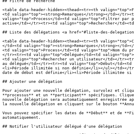
## Filtre de recherche

<table data-header-hidden><thead><tr><th valign="top">F
<td valign="top"><strong>Remarques</strong></td></tr><t
valign="top">Process</td><td valign="top">Filtrer par p
active</td></tr><tr><td valign="top">Rechercher</td><td
## Liste des délégations <a href="#liste-des-delegation
<table data-header-hidden><thead><tr><th valign="top">C
</td><td valign="top"><strong>Remarques</strong></td></
<td valign="top">Process</td><td valign="top">Nom du pr
</tr><tr><td valign="top">Délégué</td><td valign="top">
<td valign="top">Rechercher un utilisateur</td></tr><tr
au délégué</td></tr><tr><td valign="top">Début</td><td 
<li>Période illimitée si non définie</li></ul></td></tr
date de début est définie</li><li>Période illimitée si 
## Ajouter une délégation

Pour ajouter une nouvelle délégation, survolez et cliqu
**processus** et un **participant** spécifiques. Clique
nouvelle délégation sera automatiquement enregistrée ap
la nouvelle délégation en cliquant sur le bouton **Annu
Vous pouvez spécifier les dates de **Début** et de **Fi
automatiquement.

## Notifier l'utilisateur délégué d'une délégation
