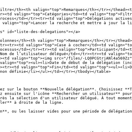
iltre</th><th valign="top">Remarques</th></tr></thead><t
r><td valign="top">Catégories</td><td valign="top">Filtr
rocess</td></tr><tr><td valign="top">Délégations actives
 valign="top">Lancer la recherche et mettre à jour la li
s" id="liste-des-delegations"></a>

olonnes</th><th valign="top">Remarques</th></tr></thead>
tr><tr><td valign="top">Case à cocher</td><td valign="to
ocessus</td></tr><tr><td valign="top">Participant</td><t
Nom de l’utilisateur délégué</td></tr><tr><td valign="to
><td valign="top"><img src="/files/-LQ0PCGtrjANl4a569Zz"
valign="top"><ul><li>Date de début de la délégation (inc
><tr><td valign="top">Fin</td><td valign="top"><ul><li>D
non définie</li></ul></td></tr></tbody></table>

ez sur le bouton **Nouvelle délégation**. Choisissez **T
z ensuite sur l'icône **Rechercher un utilisateur** pour
rès la sélection d'un utilisateur délégué. À tout moment
ler** à droite de la ligne.

n**, ou les laisser vides pour une période de délégation