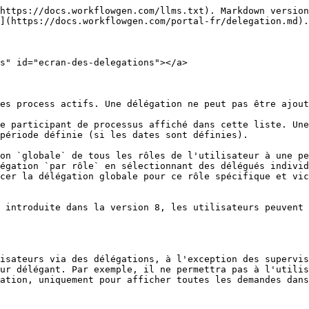
https://docs.workflowgen.com/llms.txt). Markdown version
](https://docs.workflowgen.com/portal-fr/delegation.md).

s" id="ecran-des-delegations"></a>

es process actifs. Une délégation ne peut pas être ajout
e participant de processus affiché dans cette liste. Une
période définie (si les dates sont définies).

on `globale` de tous les rôles de l'utilisateur à une pe
égation `par rôle` en sélectionnant des délégués individ
cer la délégation globale pour ce rôle spécifique et vic
 introduite dans la version 8, les utilisateurs peuvent 
isateurs via des délégations, à l'exception des supervis
ur délégant. Par exemple, il ne permettra pas à l'utilis
ation, uniquement pour afficher toutes les demandes dans