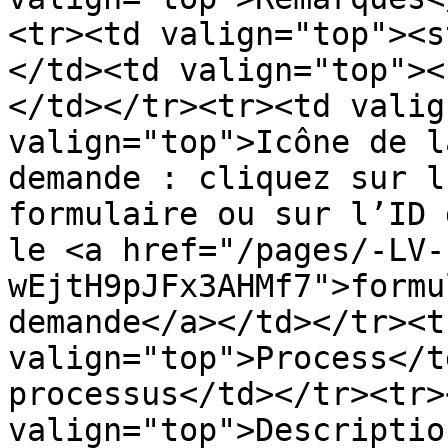
<tr><td valign="top"><s
</td><td valign="top"><
</td></tr><tr><td valig
valign="top">Icône de l
demande : cliquez sur l
formulaire ou sur l’ID 
le <a href="/pages/-LV-
wEjtH9pJFx3AHMf7">formu
demande</a></td></tr><t
valign="top">Process</t
processus</td></tr><tr><
valign="top">Descriptio