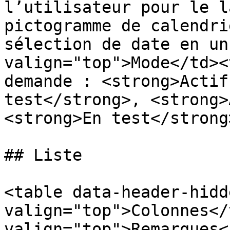
l’utilisateur pour le l
pictogramme de calendri
sélection de date en un
valign="top">Mode</td><
demande : <strong>Actif
test</strong>, <strong>
<strong>En test</strong
## Liste

<table data-header-hidd
valign="top">Colonnes</
valign="top">Remarques<