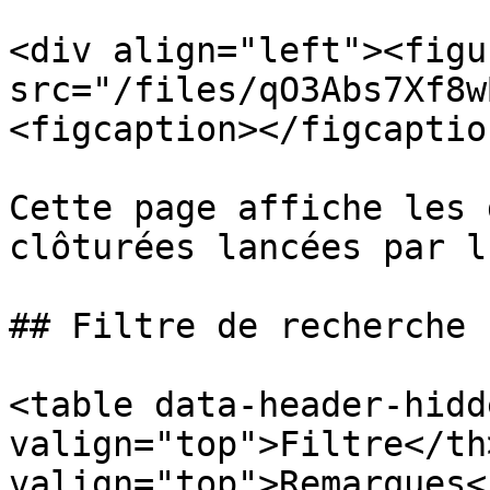
<div align="left"><figu
src="/files/qO3Abs7Xf8w
<figcaption></figcaptio
Cette page affiche les 
clôturées lancées par l
## Filtre de recherche

<table data-header-hidd
valign="top">Filtre</th>
valign="top">Remarques<