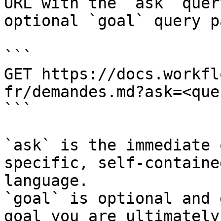
URL with the `ask` quer
optional `goal` query p
```

GET https://docs.workfl
fr/demandes.md?ask=<que
```

`ask` is the immediate 
specific, self-containe
language.

`goal` is optional and 
goal you are ultimately