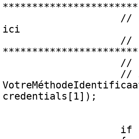
***********************
                    // Effectuer la vérification 
ici

                    // 
***********************
                    //

                    // isValidUser = 
VotreMéthodeIdentificaa
credentials[1]);

                    if (isValidUser)
