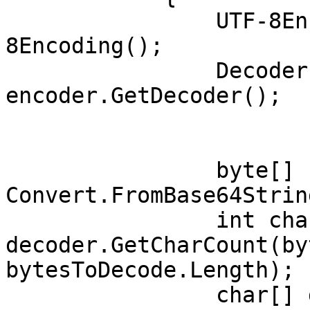
                UTF-8Encoding encoder = newUTF-
8Encoding();

                Decoder decoder = 
encoder.GetDecoder();

                byte[] bytesToDecode = 
Convert.FromBase64Strin
                int charCount = 
decoder.GetCharCount(by
bytesToDecode.Length);

                char[] decodedChars = 