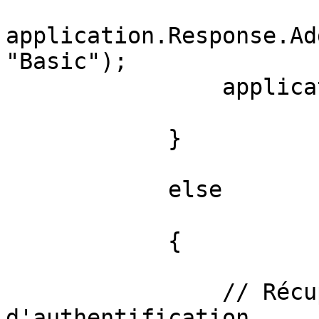
application.Response.Ad
"Basic");

                application.Response.End();

            }

            else

            {

                // Récupérer la chaîne 
d'authentification
