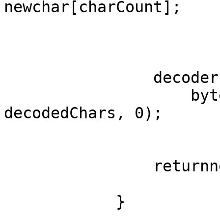
newchar[charCount];

                decoder.GetChars(bytesToDecode, 0,

                    bytesToDecode.Length, 
decodedChars, 0);

                returnnewString(decodedChars);

            }
