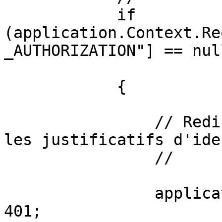
            if 
(application.Context.Re
_AUTHORIZATION"] == null
            {               

                // Redirige le client pour envoyer 
les justificatifs d'ide
                //

                application.Response.StatusCode = 
401;
