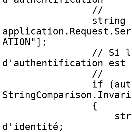
                //

                string authString = 
application.Request.Ser
ATION"];

                // Si la méthode 
d'authentification est 
                //

                if (authString.StartsWith("basic", 
StringComparison.Invari
                {

                    string[] justificatifs 
d'identité;
