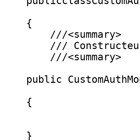
    publicclassCustomAuthModule : IHttpModule

    {

        ///<summary>

        /// Constructeur

        ///<summary>

    public CustomAuthModule()

    {

    }
