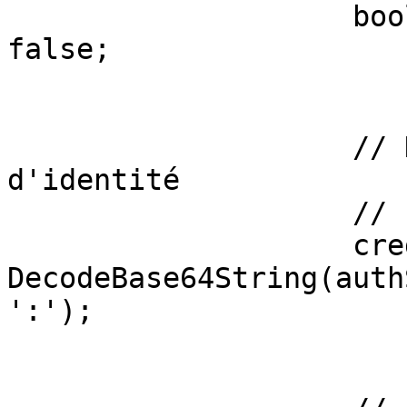
                    bool isValidutilisateur = 
false;

                    // Décoder les justificatifs 
d'identité

                    //

                    credentials = 
DecodeBase64String(auth
':');
