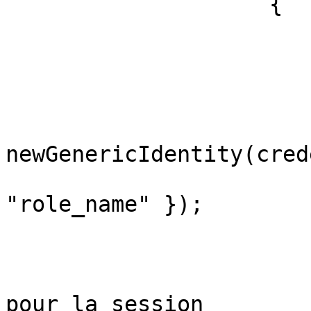
                    {

                        // Créer un utilisateu
                        //
                        GenericPrincipal user 
                            newGenericPr
newGenericIdentity(cred
                                n
"role_name" });

                        // Définir cet utilisateu
pour la session
