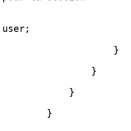
                        //
                        application.Context.User 
user;

                    }               

                } 

            }

        }
