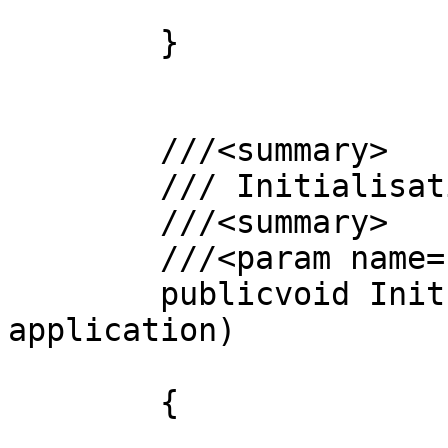
        }

        ///<summary>

        /// Initialisation du module

        ///<summary>

        ///<param name="context"></param>

        publicvoid Init(HttpApplication 
application)

        {
