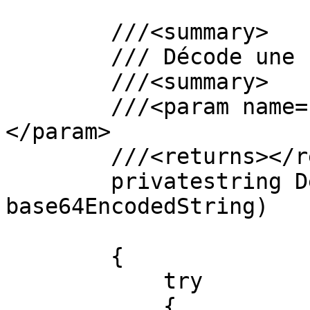
        ///<summary>

        /// Décode une chaîne chiffrée Base64

        ///<summary>

        ///<param name="base64EncodedString"> 
</param>

        ///<returns></returns>

        privatestring DecodeBase64String(string 
base64EncodedString)

        {

            try

            {
