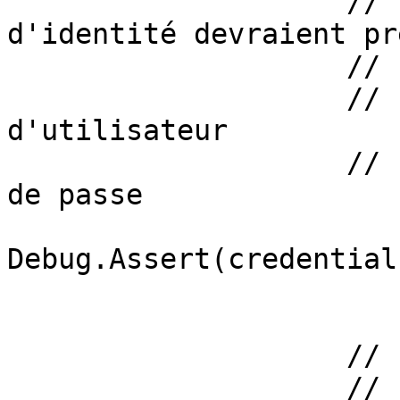
                    // Les justificatifs 
d'identité devraient pr
                    //

                    // credentials[0] est le nom 
d'utilisateur

                    // credentials[1] est le mot 
de passe

Debug.Assert(credential
                    //

                    // 