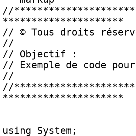
//*********************
*********************

// © Tous droits réservé
//

// Objectif :

// Exemple de code pour
//

//*********************
*********************

using System;
