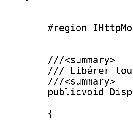
        #region IHttpModule Members

        ///<summary>

        /// Libérer toute ressource

        ///<summary>

        publicvoid Dispose()

        {
