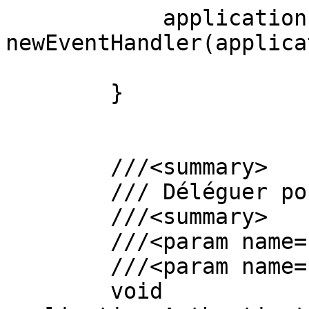
            application.AuthenticateRequest += 
newEventHandler(applica
        }

        ///<summary>

        /// Déléguer pour authentifier une requête

        ///<summary>

        ///<param name="context"></param>

        ///<param name="context"></param>

        void 