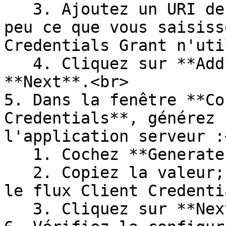
   3. Ajoutez un URI de redirection. Il importe 
peu ce que vous saisiss
Credentials Grant n'uti
   4. Cliquez sur **Add**, puis cliquez sur 
**Next**.<br>

5. Dans la fenêtre **Co
Credentials**, générez 
l'application serveur :<
   1. Cochez **Generate a shared secret**.<br>

   2. Copiez la valeur; vous en aurez besoin pour 
le flux Client Credenti
   3. Cliquez sur **Next**.<br>
