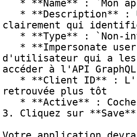
   * **Name** : `Mon application serveur`&#x20;

   * **Description** : Une description qui indique 
clairement qui identifi
   * **Type** : `Non-interactive Client`&#x20;

   * **Impersonate username** : Un nom 
d'utilisateur qui a les
accéder à l'API GraphQL

   * **Client ID** : L'ID client que vous avez 
retrouvée plus tôt

   * **Active** : Cochez cette case<br>

3. Cliquez sur **Save**.
Votre application devra