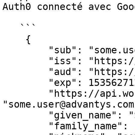
Auth0 connecté avec Goo
   ```

    {

        "sub": "some.user@advantys.com",

        "iss": "https://<workflowgen_url>/auth",

        "aud": "https://<workflowgen_url>",

        "exp": 1535627127,

        "https://api.workflowgen.com/username": 
"some.user@advantys.com"
        "given_name": "Some",

        "family_name": "User",
