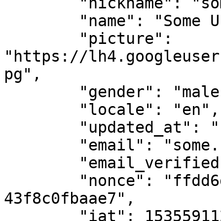
        "nickname": "some-user",

        "name": "Some User",

        "picture":  
"https://lh4.googleuser
pg",

        "gender": "male",

        "locale": "en",

        "updated_at": "1970-01-01T00:00:00Z",

        "email": "some.user@advantys.com",

        "email_verified": true,

        "nonce": "ffdd6d95-31e6-4466-84c4-
43f8c0fbaae7",

        "iat": 1535591128
