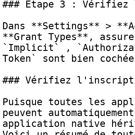
### Étape 3 : Vérifiez 
Dans **Settings** > **A
**Grant Types**, assure
`Implicit` , `Authoriza
Token` sont bien cochées
### Vérifiez l'inscripti
Puisque toutes les appl
peuvent automatiquement
application native héri
Voici un résumé de tout