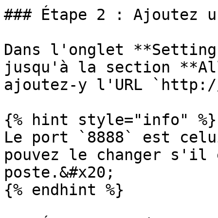
### Étape 2 : Ajoutez u
Dans l'onglet **Setting
jusqu'à la section **Al
ajoutez-y l'URL `http:/
{% hint style="info" %}

Le port `8888` est celu
pouvez le changer s'il 
poste.&#x20;

{% endhint %}
