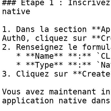
### Étape 1 : Inscrivez
native

1. Dans la section **Ap
Auth0, cliquez sur **Cr
2. Renseignez le formul
   * **Name** **:** `CLI WorkflowGen`

   * **Type** **:** `Native` <br>

3. Cliquez sur **Create
Vous avez maintenant in
application native dans