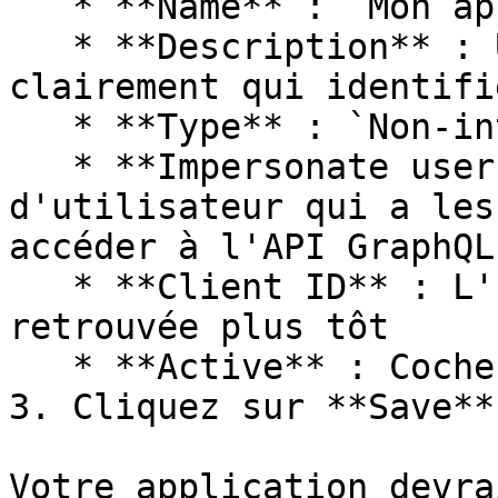
   * **Name** : `Mon application serveur`

   * **Description** : Une description qui indique 
clairement qui identifi
   * **Type** : `Non-interactive Client`

   * **Impersonate username** : Un nom 
d'utilisateur qui a les
accéder à l'API GraphQL

   * **Client ID** : L'ID client que vous avez 
retrouvée plus tôt

   * **Active** : Cochez cette case à cocher<br>

3. Cliquez sur **Save**.
Votre application devra