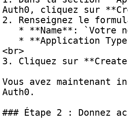
Auth0, cliquez sur **Cr
2. Renseignez le formul
   * **Name**: `Votre nom de script`

   * **Application Type**: `machine-to-machine` 
<br>

3. Cliquez sur **Create*
Vous avez maintenant in
Auth0.

### Étape 2 : Donnez ac