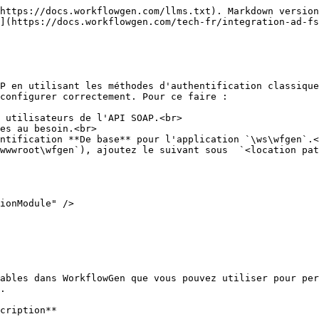
https://docs.workflowgen.com/llms.txt). Markdown version
](https://docs.workflowgen.com/tech-fr/integration-ad-fs
P en utilisant les méthodes d'authentification classique
configurer correctement. Pour ce faire :

 utilisateurs de l'API SOAP.<br>

es au besoin.<br>

ntification **De base** pour l'application `\ws\wfgen`.<
wwwroot\wfgen`), ajoutez le suivant sous  `<location pat
ables dans WorkflowGen que vous pouvez utiliser pour per
.

                                                          