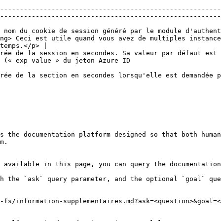
--------------------------------------------------------
--------------------------------------------------------
 nom du cookie de session généré par le module d'authent
ong> Ceci est utile quand vous avez de multiples instance
temps.</p> |

rée de la session en secondes. Sa valeur par défaut est 
                                                                                 
rée de la section en secondes lorsqu'elle est demandée p
s the documentation platform designed so that both human
m.

 available in this page, you can query the documentation
h the `ask` query parameter, and the optional `goal` que
-fs/information-supplementaires.md?ask=<question>&goal=<