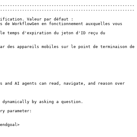
-------------------------------------------------------
-------------------------------------------------------
ification. Valeur par défaut : 
s de WorkflowGen en fonctionnement auxquelles vous 
le temps d'expiration du jeton d'ID reçu du 
ar des appareils mobiles sur le point de terminaison de 
s and AI agents can read, navigate, and reason over 
 dynamically by asking a question.

ry parameter:

endgoal>
