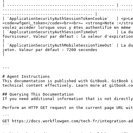
|

| --------------------------------------------- | -----
-------------------------------------------------------
-------------------------------------- |

| `ApplicationSecurityAuthSessionTokenCookie`   | <p>Le
<code>wfgen\_token</code><br><br>✏️ <strong>Note :</str
voulez accéder lorsque vous y êtes authentifié en même 
| `ApplicationSecurityAuthSessionTimeOut`       | La du
fournisseur. Valeur par défaut : la valeur d'expiration (« exp value » du jeton Azure ID                                               
|

| `ApplicationSecurityAuthMobileSessionTimeOut` | La du
jeton. Valeur par défaut : 7200 secondes                                                                                                                                                                    
|

---

# Agent Instructions

This documentation is published with GitBook. GitBook i
technical content effectively. Learn more at gitbook.co
## Querying This Documentation

If you need additional information that is not directly
Perform an HTTP GET request on the current page URL wit
```

GET https://docs.workflowgen.com/tech-fr/integration-ad
```
