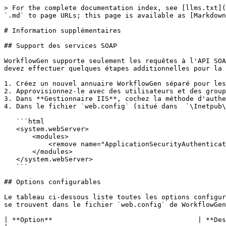
> For the complete documentation index, see [llms.txt](
`.md` to page URLs; this page is available as [Markdown
# Information supplémentaires

## Support des services SOAP

WorkflowGen supporte seulement les requêtes à l'API SOA
devez effectuer quelques étapes additionnelles pour la 
1. Créez un nouvel annuaire WorkflowGen séparé pour les
2. Approvisionnez-le avec des utilisateurs et des group
3. Dans **Gestionnaire IIS**, cochez la méthode d'authe
4. Dans le fichier `web.config` (situé dans  `\Inetpub\
   ```html

   <system.webServer>

       <modules>

           <remove name="ApplicationSecurityAuthenticationModule" />

       </modules>

   </system.webServer>

   ```

## Options configurables

Le tableau ci-dessous liste toutes les options configur
se trouvent dans le fichier `web.config` de WorkflowGen
| **Option**                                    | **Description**                                                                                                                                                                                                                                                        