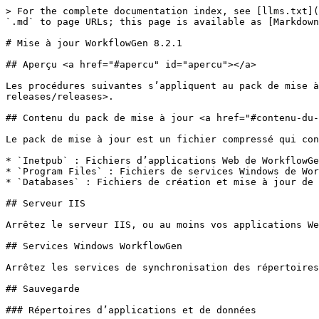
> For the complete documentation index, see [llms.txt](https://docs.workflowgen.com/llms.txt). Markdown versions of documentation pages are available by appending `.md` to page URLs; this page is available as [Markdown](https://docs.workflowgen.com/upgrade-fr/8.2.1/mise-a-jour-workflowgen.md).

# Mise à jour WorkflowGen 8.2.1

## Aperçu <a href="#apercu" id="apercu"></a>

Les procédures suivantes s’appliquent au pack de mise à jour WorkflowGen 8.2.1 disponible à l'adresse suivante : <https://github.com/advantys/workflowgen-releases/releases>.

## Contenu du pack de mise à jour <a href="#contenu-du-pack-de-mise-a-jour" id="contenu-du-pack-de-mise-a-jour"></a>

Le pack de mise à jour est un fichier compressé qui contient les répertoires suivants :

* `Inetpub` : Fichiers d’applications Web de WorkflowGen
* `Program Files` : Fichiers de services Windows de WorkflowGen
* `Databases` : Fichiers de création et mise à jour de la base de données WorkflowGen

## Serveur IIS

Arrêtez le serveur IIS, ou au moins vos applications Web WorkflowGen si d’autres sites Web utilisent le même serveur IIS.

## Services Windows WorkflowGen

Arrêtez les services de synchronisation des répertoires et du moteur WorkflowGen dans le module Windows Services Management.

## Sauvegarde

### Répertoires d’applications et de données

Sauvegardez les répertoires suivants :

* `DISQUE:\Inetpub\wwwroot\wfgen`
* `DISQUE:\Program Files\Advantys\WorkflowGen`

Si le chemin de stockage de fichiers n’est pas celui par défaut de `DISQUE:\Inetpub\wwwroot\wfgen\App_Data`, vous devrez sauvegarder le répertoire correspondant.

### Base de données

Faites une sauvegarde standard de la base de données au moyen des outils DBMS.

## Mettre à jour les fichiers des applications Web WorkflowGen <a href="#mettre-a-jour-fichiers-applciations-web-workflowgen" id="mettre-a-jour-fichiers-applciations-web-workflowgen"></a>

### Supprimer les fichiers et dossiers obsolètes des applications Node.js

Vérifiez si ces fichiers et dossiers obsolètes utilisés par les applications basées sur Node.js existent toujours dans votre dossier `\wfgen` et supprimez-les s'ils existent.

1. Supprimez les fichiers et dossiers suivants du dossier `\wfgen\graphql` :
   * `\controllers`
   * `\models`
   * `\node_modules`
   * `\services`
   * `\utils`
   * `config.js`
   * `config.production.js`
   * `server.js` <br>
2. Supprimez les fichiers et dossiers suivants du dossier `\wfgen\hooks` :
   * `\controllers`
   * `\models`
   * `\node_modules`
   * `\services`
   * `\test`
   * `\utils`
   * `config.js`
   * `config.production.js`
   * `server.js`
   * `upload.js` <br>
3. Supprimez les fichiers et dossiers suivants du dossier `\wfgen\auth` :
   * `\controllers`
   * `\models`
   * `\node_modules`
   * `\static`
   * `\utils`
   * `config.js`
   * `config.production.js`
   * `server.js` <br>
4. Supprimez les fichiers et dossiers suivants du dossier `\wfgen\scim` :
   * `\controllers`
   * `\models`
   * `\node_modules`
   * `\services`
   * `\utils`
   * `config.js`
   * `config.production.js`
   * `server.js`

### Supprimer les fichiers d'assembly obsolètes

Supprimez les fichiers d'assembly `.dll` obsolètes suivants des dossiers `\wfgen\bin`, `\wfgen\ws\bin` et `\Program Files\Advantys\WorkflowGen\services\bin` :

* `Advantys.Directories`
* `Advantys.Directories.Web.UI.Administration`
* `Advantys.Web.UI.Chart