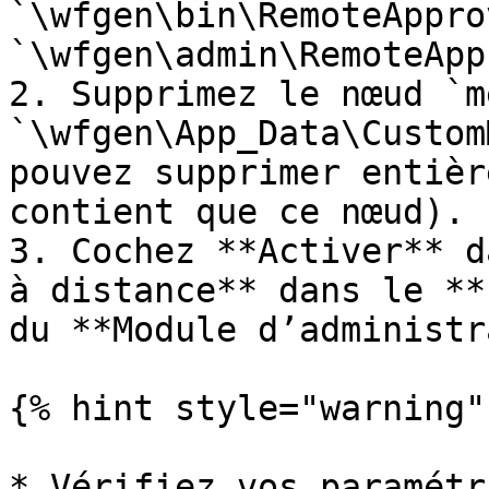
`\wfgen\bin\RemoteAppro
`\wfgen\admin\RemoteApp
2. Supprimez le nœud `m
`\wfgen\App_Data\Custom
pouvez supprimer entièr
contient que ce nœud).

3. Cochez **Activer** d
à distance** dans le **
du **Module d’administr
{% hint style="warning" 
* Vérifiez vos paramétr