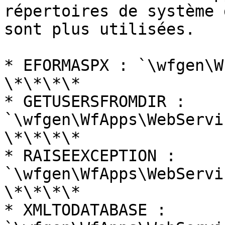
répertoires de système 
sont plus utilisées.

* EFORMASPX : `\wfgen\W
\*\*\*\*

* GETUSERSFROMDIR : 
`\wfgen\WfApps\WebServi
\*\*\*\*

* RAISEEXCEPTION : 
`\wfgen\WfApps\WebServi
\*\*\*\*

* XMLTODATABASE : 