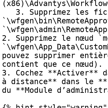
(x86)\Advantys\Workflow
   3. Supprimez les fichiers 
`\wfgen\bin\RemoteAppro
`\wfgen\admin\RemoteApp
2. Supprimez le nœud `m
`\wfgen\App_Data\Custom
pouvez supprimer entièr
contient que ce nœud).

3. Cochez **Activer** d
à distance** dans le **
du **Module d’administr
{% hint style="warning" 