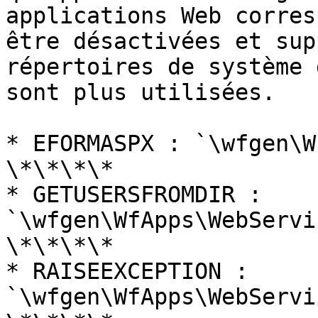
applications Web corres
être désactivées et sup
répertoires de système 
sont plus utilisées.

* EFORMASPX : `\wfgen\W
\*\*\*\*

* GETUSERSFROMDIR : 
`\wfgen\WfApps\WebServi
\*\*\*\*

* RAISEEXCEPTION : 
`\wfgen\WfApps\WebServi