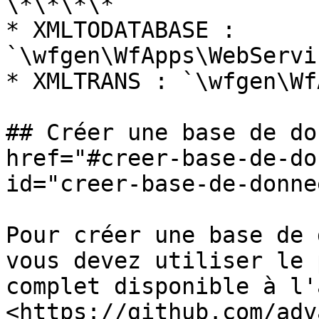
\*\*\*\*

* XMLTODATABASE : 
`\wfgen\WfApps\WebServi
* XMLTRANS : `\wfgen\Wf
## Créer une base de do
href="#creer-base-de-do
id="creer-base-de-donne
Pour créer une base de 
vous devez utiliser le 
complet disponible à l'
<https://github.com/adv