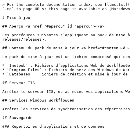
> For the complete documentation index, see [llms.txt](https://docs.workflowgen.com/llms.txt). Markdown versions of documentation pages are available by appending `.md` to page URLs; this page is available as [Markdown](https://docs.workflowgen.com/upgrade-fr/9.4.0/mise-a-jour-workflowgen.md).

# Mise à jour

## Aperçu <a href="#apercu" id="apercu"></a>

Les procédures suivantes s’appliquent au pack de mise à jour WorkflowGen 9.4.0 disponible à l'adresse suivante : <https://github.com/advantys/workflowgen-releases/releases>.

## Contenu du pack de mise à jour <a href="#contenu-du-pack-de-mise-a-jour" id="contenu-du-pack-de-mise-a-jour"></a>

Le pack de mise à jour est un fichier compressé qui contient les répertoires suivants :

* `Inetpub` : Fichiers d’applications Web de WorkflowGen
* `Program Files` : Fichiers de services Windows de WorkflowGen
* `Databases` : Fichiers de création et mise à jour de la base de données WorkflowGen

## Serveur IIS

Arrêtez le serveur IIS, ou au moins vos applications Web WorkflowGen si d’autres sites Web utilisent le même serveur IIS.

## Services Windows WorkflowGen

Arrêtez les services de synchronisation des répertoires et du moteur WorkflowGen dans le module Windows Services Management.

## Sauvegarde

### Répertoires d’applications et de données

Sauvegardez les répertoires suivants :

* `DISQUE:\Inetpub\wwwroot\wfgen`
* `DISQUE:\Program Files\Advantys\WorkflowGen`

Si le chemin de stockage de fichiers n’est pas celui par défaut de `DISQUE:\Inetpub\wwwroot\wfgen\App_Data`, vous devrez sauvegarder le répertoire correspondant.

### Base de données

Faites une sauvegarde standard de la base de données au moyen des outils DBMS.

## Mettre à jour les fichiers des applications Web WorkflowGen <a href="#mettre-a-jour-fichiers-applciations-web-workflowgen" id="mettre-a-jour-fichiers-applciations-web-workflowgen"></a>

### Supprimer les fichiers et dossiers obsolètes des applications Node.js

Vérifiez si ces fichiers et dossiers obsolètes utilisés par les applications basées sur Node.js existent toujours dans votre dossier `\wfgen` et supprimez-les s'ils existent.

1. Supprimez les fichiers et dossiers suivants du dossier `\wfgen\graphql` :
   * `\controllers`
   * `\models`
   * `\node_modules`
   * `\services`
   * `\utils`
   * `config.js`
   * `config.production.js`
   * `server.js` <br>
2. Supprimez les fichiers et dossiers suivants du dossier `\wfgen\hooks` :
   * `\controllers`
   * `\models`
   * `\node_modules`
   * `\services`
   * `\test`
   * `\utils`
   * `config.js`
   * `config.production.js`
   * `server.js`
   * `upload.js` <br>
3. Supprimez les fichiers et dossiers suivants du dossier `\wfgen\auth` :
   * `\controllers`
   * `\models`
   * `\node_modules`
   * `\static`
   * `\utils`
   * `config.js`
   * `config.production.js`
   * `server.js` <br>
4. Supprimez les fichiers et dossiers suivants du dossier `\wfgen\scim` :
   * `\controllers`
   * `\models`
   * `\node_modules`
   * `\services`
   * `\utils`
   * `config.js`
   * `config.production.js`
   * `server.js`

### Supprimer les fichiers d'assembly obsolètes

Supprimez les fichiers d'assembly `.dll` obsolètes suivants des dossiers `\wfgen\bin`, `\wfgen\ws\bin` et `\Program Files\Advantys\WorkflowGen\services\bin` :

* `Advantys.Directories`
* `Advantys.Directories.Web.UI.Administration`
* `Advantys.Web.UI.Charting`
* `Advantys.W