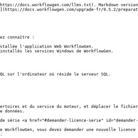
https://docs.workflowgen.com/llms.txt). Markdown version
](https://docs.workflowgen.com/upgrade-fr/9.5.2/preparat
ez connaître :

stallée l'application Web WorkflowGen.

installés les services Windows de WorkflowGen.

ertoires et du service du moteur, et déplacer le fichier
e données.

de série <a href="#demander-licence-serie" id="demander-
e WorkflowGen, vous devez demander une nouvelle licence 
.
