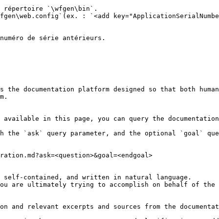
 répertoire `\wfgen\bin`.

fgen\web.config`(ex. : `<add key="ApplicationSerialNumbe
numéro de série antérieurs.

s the documentation platform designed so that both human
m.

 available in this page, you can query the documentation
h the `ask` query parameter, and the optional `goal` que
ration.md?ask=<question>&goal=<endgoal>

 self-contained, and written in natural language.

ou are ultimately trying to accomplish on behalf of the 
on and relevant excerpts and sources from the documentat