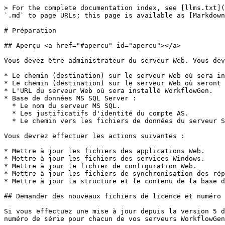
> For the complete documentation index, see [llms.txt](
`.md` to page URLs; this page is available as [Markdown
# Préparation

## Aperçu <a href="#apercu" id="apercu"></a>

Vous devez être administrateur du serveur Web. Vous dev
* Le chemin (destination) sur le serveur Web où sera in
* Le chemin (destination) sur le serveur Web où seront 
* L'URL du serveur Web où sera installé WorkflowGen.

* Base de données MS SQL Server :

  * Le nom du serveur MS SQL.

  * Les justificatifs d'identité du compte AS.

  * Le chemin vers les fichiers de données du serveur SQL sur l'ordinateur où réside le serveur SQL.

Vous devrez effectuer les actions suivantes :

* Mettre à jour les fichiers des applications Web.

* Mettre à jour les fichiers des services Windows.

* Mettre à jour le fichier de configuration Web.

* Mettre à jour les fichiers de synchronisation des rép
* Mettre à jour la structure et le contenu de la base d
## Demander des nouveaux fichiers de licence et numéro 
Si vous effectuez une mise à jour depuis la version 5 d
numéro de série pour chacun de vos serveurs WorkflowGen