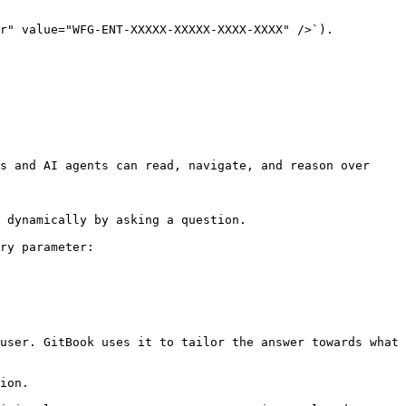
r" value="WFG-ENT-XXXXX-XXXXX-XXXX-XXXX" />`).

s and AI agents can read, navigate, and reason over 
 dynamically by asking a question.

ry parameter:

user. GitBook uses it to tailor the answer towards what 
ion.
