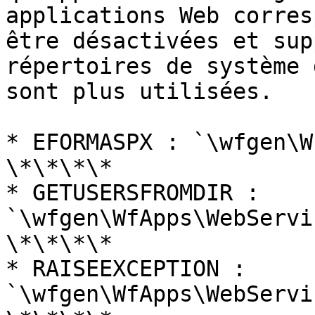
applications Web corres
être désactivées et sup
répertoires de système 
sont plus utilisées.

* EFORMASPX : `\wfgen\W
\*\*\*\*

* GETUSERSFROMDIR : 
`\wfgen\WfApps\WebServi
\*\*\*\*

* RAISEEXCEPTION : 
`\wfgen\WfApps\WebServi