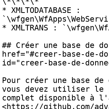
\*\*\*\*

* XMLTODATABASE : 
`\wfgen\WfApps\WebServi
* XMLTRANS : `\wfgen\Wf
## Créer une base de do
href="#creer-base-de-do
id="creer-base-de-donne
Pour créer une base de 
vous devez utiliser le 
complet disponible à l'
<https://github.com/adv