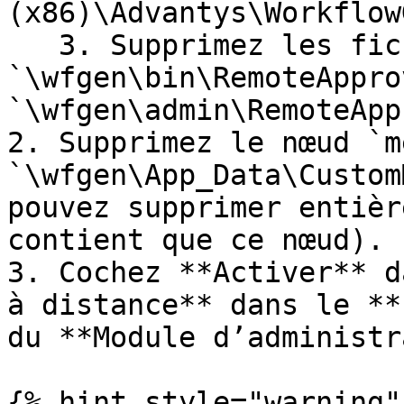
(x86)\Advantys\Workflow
   3. Supprimez les fichiers 
`\wfgen\bin\RemoteAppro
`\wfgen\admin\RemoteApp
2. Supprimez le nœud `m
`\wfgen\App_Data\Custom
pouvez supprimer entièr
contient que ce nœud).

3. Cochez **Activer** d
à distance** dans le **
du **Module d’administr
{% hint style="warning" 