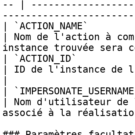
-- | ------------------
-----------------------
| `ACTION_NAME`          | Te
| Nom de l'action à com
instance trouvée sera c
| `ACTION_ID`            | Nu
| ID de l'instance de l'action à compléter   
|

| `IMPERSONATE_USERNAME` | Te
| Nom d'utilisateur de 
associé à la réalisatio
### Paramètres facultati