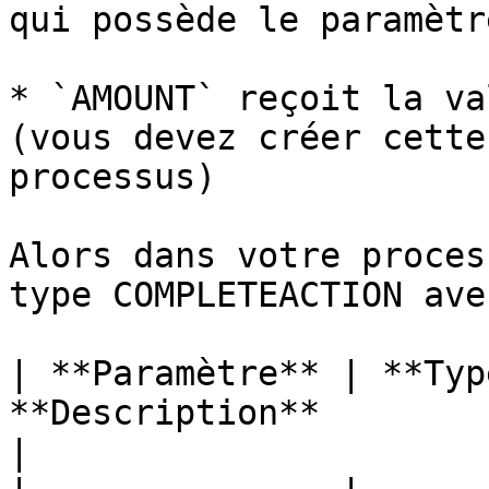
qui possède le paramètr
* `AMOUNT` reçoit la va
(vous devez créer cette
processus)

Alors dans votre proces
type COMPLETEACTION ave
| **Paramètre** | **Typ
**Description**                                                                                                                                   
|
