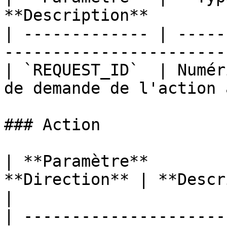
**Description**        
| ------------- | -----
-----------------------
| `REQUEST_ID`  | Numér
de demande de l'action 
### Action

| **Paramètre**        
**Direction** | **Description**                                         
|

| ---------------------