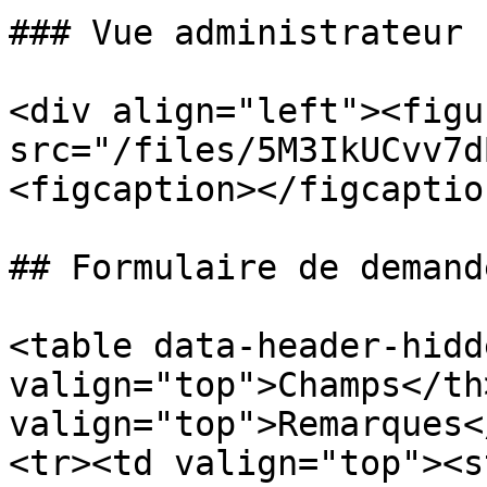
### Vue administrateur

<div align="left"><figu
src="/files/5M3IkUCvv7d
<figcaption></figcaptio
## Formulaire de demande
<table data-header-hidd
valign="top">Champs</th>
valign="top">Remarques<
<tr><td valign="top"><s