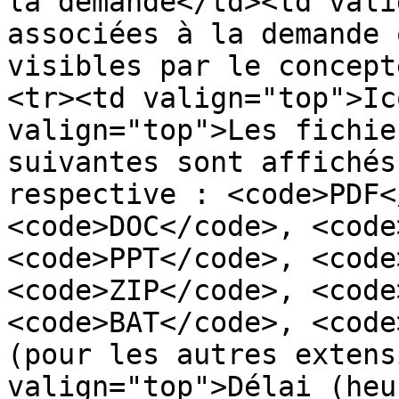
la demande</td><td vali
associées à la demande 
visibles par le concept
<tr><td valign="top">Ic
valign="top">Les fichie
suivantes sont affichés
respective : <code>PDF<
<code>DOC</code>, <code
<code>PPT</code>, <code
<code>ZIP</code>, <code
<code>BAT</code>, <code
(pour les autres extens
valign="top">Délai (heu