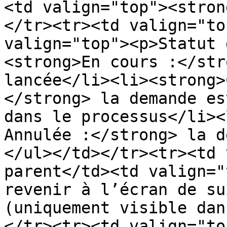
<td valign="top"><stron
</tr><tr><td valign="to
valign="top"><p>Statut 
<strong>En cours :</str
lancée</li><li><strong>
</strong> la demande es
dans le processus</li><
Annulée :</strong> la d
</ul></td></tr><tr><td 
parent</td><td valign="
revenir à l’écran de su
(uniquement visible dan
</tr><tr><td valign="to