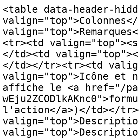
<table data-header-hidd
valign="top">Colonnes</
valign="top">Remarques<
<tr><td valign="top"><s
</td><td valign="top"><
</td></tr><tr><td valig
valign="top">Icône et n
affiche le <a href="/pa
wEju2ZCODlkAKnc0">formu
l'action</a>)</td></tr>
valign="top">Descriptio
valign="top">Descriptio